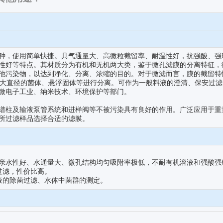
种，使用简单快捷。具气通量大、高微粒截留率、耐温性好，抗强酸、强
性好等特点。其材质分为有机和无机两大类，鉴于微孔滤膜的分离特征，
他污染物，以达到净化、分离、浓缩的目的。对于微滤而言，膜的截留特
能对大直径的菌体、悬浮固体等进行分离。可作为一般料液的澄清、保安过
微电子工业、纳米技术、环境保护等部门。
谱柱及输液泵管系统和进样阀等不被污染具有良好的作用。广泛应用于重
所过滤样品选择合适的滤膜。
亲水性好、水通量大、微孔结构均匀吸附率极低，不耐有机溶液和强酸强
过滤，性价比高。
液的除菌过滤、水体中菌群的测定。