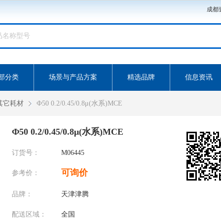
成都
部分类
场景与产品方案
精选品牌
信息资讯
其它耗材
Ф50 0.2/0.45/0.8μ(水系)MCE
Ф50 0.2/0.45/0.8μ(水系)MCE
订货号：
M06445
可询价
参考价：
品牌：
天津津腾
配送区域：
全国