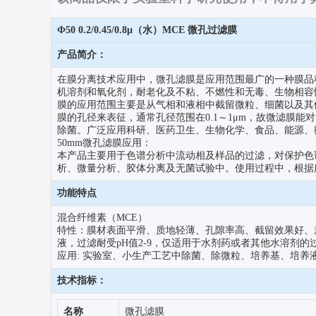
Ф50 0.2/0.45/0.8μ（水）MCE 微孔过滤膜
产品简介：
在膜分离技术应用中，微孔滤膜是应用范围最广的一种膜品
机溶剂和氧化剂，耐老化及不粘、不燃性和无毒、生物相容
膜的应用范围主要是从气相和液相中截留微粒、细菌以及其
膜的孔径来表征，通常孔径范围在0.1～1μm，故微滤膜
除菌。广泛应用科研、医药卫生、生物化学、食品、能源、
50mm微孔滤膜应用：
本产品主要用于色谱分析中流动相及样品的过滤，对保护色
析、微量分析、胶体分离及无菌试验中。使用过程中，根据
功能特点
混合纤维素（MCE）
特性：膜材表面平滑、质地轻薄、孔隙率高、截留效果好、
液，过滤耐受pH值2-9，仅适用于水剂药或者其他水溶剂的
应用: 实验室、小生产工艺中除菌、除微粒、培养基、培养
技术指标：
名称
微孔滤膜