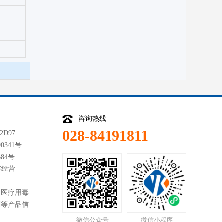
咨询热线
028-84191811
D97
341号
84号
非经营
、医疗用毒
剂等产品信
微信公众号
微信小程序