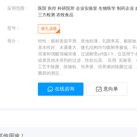
应用范围：
医院 疾控 科研院所 企业实验室 生物医学 制药企业 
三方检测 农牧食品
型号：
微孔滤膜
简介：
特性：膜材表面平滑、质地轻薄、孔隙率高、截留效
亲水性好、水通量大、微孔结构均匀吸附率极低，不
溶液和强酸强碱溶液，过滤耐受pH值2-9，仅适用于
或者其他水溶剂的过滤，性价比高。 应用: 实验室、
工艺中除菌、除微粒、培养基、培养液的除菌过滤、
菌群的测定。
在线咨询
意向单
其他用途！